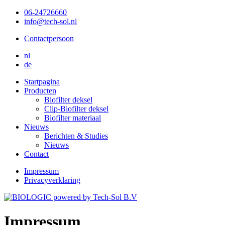
06-24726660
info@tech-sol.nl
Contactpersoon
nl
de
Startpagina
Producten
Biofilter deksel
Clip-Biofilter deksel
Biofilter materiaal
Nieuws
Berichten & Studies
Nieuws
Contact
Impressum
Privacyverklaring
Impressum